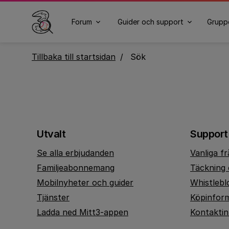
Forum
Guider och support
Grupp
Tillbaka till startsidan
Sök
Utvalt
Support
Se alla erbjudanden
Vanliga f
Familjeabonnemang
Täckning 
Mobilnyheter och guider
Whistlebl
Tjänster
Köpinfor
Ladda ned Mitt3-appen
Kontakti