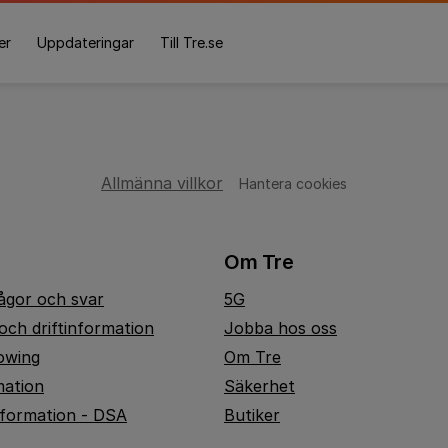
er
Uppdateringar
Till Tre.se
Allmänna villkor
Hantera cookies
Om Tre
rågor och svar
5G
och driftinformation
Jobba hos oss
owing
Om Tre
mation
Säkerhet
nformation - DSA
Butiker