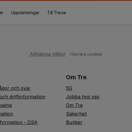
er
Uppdateringar
Till Tre.se
Allmänna villkor
Hantera cookies
Om Tre
rågor och svar
5G
och driftinformation
Jobba hos oss
owing
Om Tre
mation
Säkerhet
nformation - DSA
Butiker