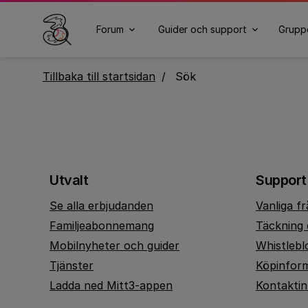
Forum
Guider och support
Grupp
Tillbaka till startsidan
Sök
Utvalt
Support
Se alla erbjudanden
Vanliga f
Familjeabonnemang
Täckning 
Mobilnyheter och guider
Whistlebl
Tjänster
Köpinfor
Ladda ned Mitt3-appen
Kontakti