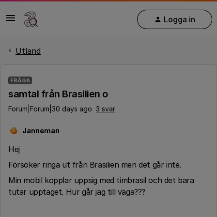
Logga in
Utland
FRÅGA
samtal från Brasilien o
Forum|Forum|30 days ago
3 svar
Janneman
J
Hej
Försöker ringa ut från Brasilien men det går inte.
Min mobil kopplar uppsig med timbrasil och det bara
tutar upptaget. Hur går jag till väga???