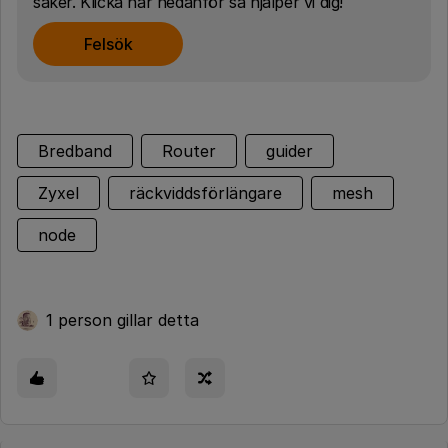
saker. Klicka här nedanför så hjälper vi dig!
Felsök
Bredband
Router
guider
Zyxel
räckviddsförlängare
mesh
node
1 person gillar detta