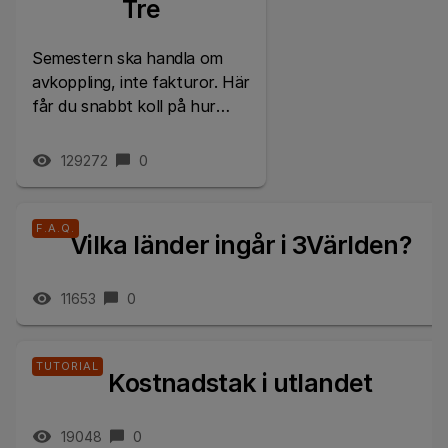
Tre
Semestern ska handla om
avkoppling, inte fakturor. Här
får du snabbt koll på hur
mobilen funkar utomlands –
så kan du luta dig tillbaka och
129272
0
njuta. ☀️ ❗...
F.A.Q.
Vilka länder ingår i 3Världen?
11653
0
TUTORIAL
Kostnadstak i utlandet
19048
0