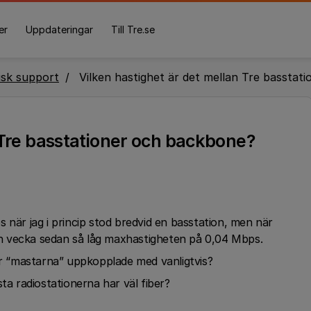
er
Uppdateringar
Till Tre.se
isk support
Vilken hastighet är det mellan Tre basstat
 Tre basstationer och backbone?
 när jag i princip stod bredvid en basstation, men när
n vecka sedan så låg maxhastigheten på 0,04 Mbps.
 är “mastarna” uppkopplade med vanligtvis?
ta radiostationerna har väl fiber?