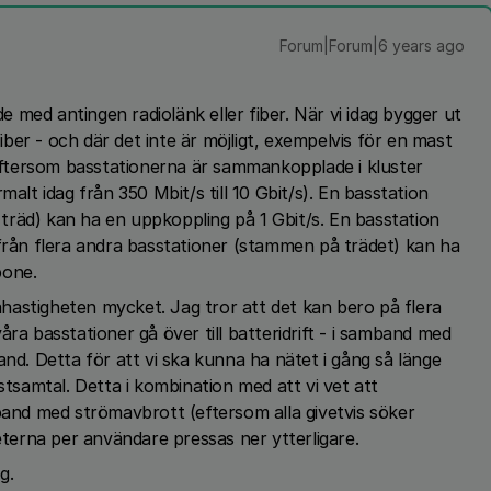
Forum|Forum|6 years ago
med antingen radiolänk eller fiber. När vi idag bygger ut
fiber - och där det inte är möjligt, exempelvis för en mast
. Eftersom basstationerna är sammankopplade i kluster
malt idag från 350 Mbit/s till 10 Gbit/s). En basstation
t träd) kan ha en uppkoppling på 1 Gbit/s. En basstation
 från flera andra basstationer (stammen på trädet) kan ha
bone.
hastigheten mycket. Jag tror att det kan bero på flera
ra basstationer gå över till batteridrift - i samband med
and. Detta för att vi ska kunna ha nätet i gång så länge
stsamtal. Detta i kombination med att vi vet att
mband med strömavbrott (eftersom alla givetvis söker
heterna per användare pressas ner ytterligare.
ng.