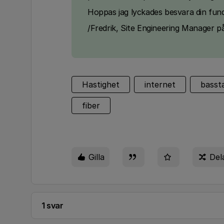
Hoppas jag lyckades besvara din fun
/Fredrik, Site Engineering Manager p
Hastighet
internet
basst
fiber
Gilla
Del
1 svar