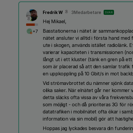
Fredrik W
3Medarbetare
SVAR
Hej Mikael,
Basstationerna i nätet är sammankopplade 
+7
nätet ansluter vi alltid i första hand med 
ute i skogen, används istället radiolänk
varierar kapaciteten i transmissionen (nor
långt ut i ett kluster (tänk en gren på et
som är placerad så att den samlar trafik
en uppkoppling på 10 Gbit/s in mot back
Vid strömavbrottet du nämner sjönk data
olika saker. När elnätet går ner kommer vå
detta släcks ofta vissa av våra frekvensb
som möjligt - och då prioriteras 3G för rö
datatrafiken i mobilnätet ofta ökar i sa
information via sin mobil) gör att hastig
Hoppas jag lyckades besvara din funderi