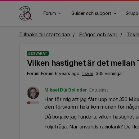
Forum
Guider och support
Grupp
Tillbaka till startsidan
Frågor och svar
Tekn
BESVARAT
Vilken hastighet är det mellan
Forum|Forum|6 years ago
1 svar
305 visningar
Mikael Dúi Bolinder
Entusiast
Har för mig att jag fått upp mot 350 Mbps
elen försvann i hela kommunen för någo
Då började jag fundera: vilken hastighet
Följdfråga: När används radiolänk? De fles