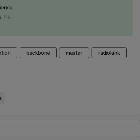
dering.
å Tre
ation
backbone
mastar
radiolänk
a