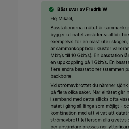
Bäst svar av
Fredrik W
Hej Mikael,
Basstationerna i nätet är sammankoppl
bygger ut nätet ansluter vi alltid i fö
exempelvis för en mast ute i skogen,
är sammankopplade i kluster varierar
Mbit/s till 10 Gbit/s). En basstation l
en uppkoppling på 1 Gbit/s. En bassta
flera andra basstationer (stammen på
backbone.
Vid strömavbrottet du nämner sjönk 
på flera olika saker. När elnätet går 
i samband med detta släcks ofta viss
nätet i gång så länge som möjligt - oc
kombination med att vi vet att datat
strömavbrott (eftersom alla givetvis 
per användare pressas ner ytterligar