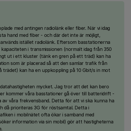
ade med antingen radiolänk eller fiber. När vi idag
rsta hand med fiber - och där det inte är möjligt,
 används istället radiolänk. Eftersom basstationerna
 kapaciteten i transmissionen (normalt idag från 350
ångt ut i ett kluster (tänk en gren på ett träd) kan ha
tion som är placerad så att den samlar trafik från
 trädet) kan ha en uppkoppling på 10 Gbit/s in mot
datahastigheten mycket. Jag tror att det kan bero
ner kommer våra basstationer gå över till batteridrift -
a av våra frekvensband. Detta för att vi ska kunna ha
h då prioriteras 3G för röstsamtal. Detta i
rafiken i mobilnätet ofta ökar i samband med
söker information via sin mobil) gör att hastigheterna
e.