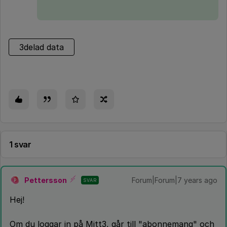
3delad data
1 svar
Pettersson
Forum|Forum|7 years ago
SVAR
P
Hej!
Om du loggar in på Mitt3, går till "abonnemang" och