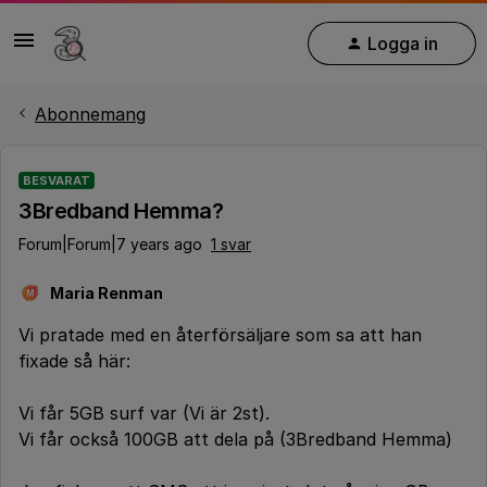
Logga in
Abonnemang
BESVARAT
3Bredband Hemma?
Forum|Forum|7 years ago
1 svar
Maria Renman
M
Vi pratade med en återförsäljare som sa att han
fixade så här:
Vi får 5GB surf var (Vi är 2st).
Vi får också 100GB att dela på (3Bredband Hemma)