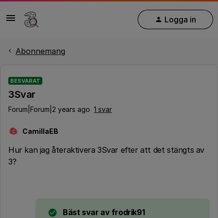
Logga in
Abonnemang
BESVARAT
3Svar
Forum|Forum|2 years ago
1 svar
CamillaEB
C
Hur kan jag återaktivera 3Svar efter att det stängts av
3?
Bäst svar av
frodrik91