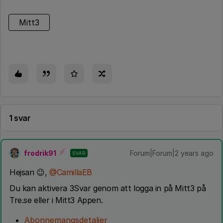
Mitt3
1 svar
frodrik91
Forum|Forum|2 years ago
SVAR
Hejsan 😉,
@CamillaEB
Du kan aktivera 3Svar genom att logga in på Mitt3 på
Tre.se eller i Mitt3 Appen.
Abonnemangsdetaljer