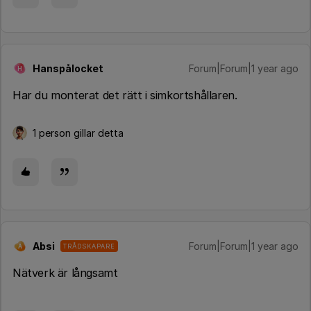
Hanspålocket
Forum|Forum|1 year ago
H
Har du monterat det rätt i simkortshållaren.
1 person gillar detta
Absi
Forum|Forum|1 year ago
TRÅDSKAPARE
A
Nätverk är långsamt