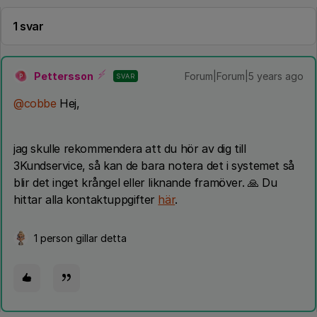
1 svar
Pettersson
Forum|Forum|5 years ago
SVAR
P
@cobbe
Hej,
jag skulle rekommendera att du hör av dig till
3Kundservice, så kan de bara notera det i systemet så
blir det inget krångel eller liknande framöver. 🙏 Du
hittar alla kontaktuppgifter
här
.
1 person gillar detta