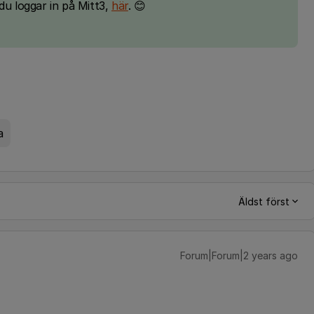
du loggar in på Mitt3,
här
. 😊
a
Äldst först
Forum|Forum|2 years ago