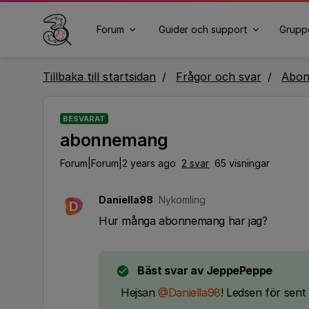
Forum
Guider och support
Grupp
Tillbaka till startsidan
Frågor och svar
Abo
BESVARAT
abonnemang
Forum|Forum|2 years ago
2 svar
65 visningar
Daniella98
Nykomling
D
Hur många abonnemang har jag?
Bäst svar av
JeppePeppe
Hejsan
@Daniella98
! Ledsen för sent 