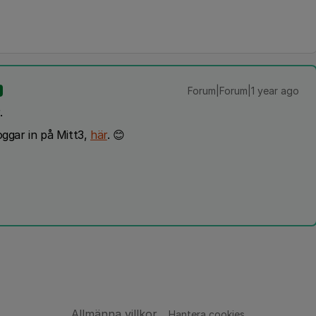
Forum|Forum|1 year ago
.
oggar in på Mitt3,
här
. 😊
Allmänna villkor
Hantera cookies