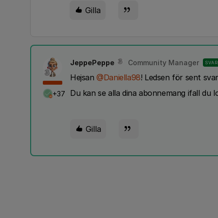
Gilla
JeppePeppe
Community Manager
SVAR
Hejsan
@Daniella98
! Ledsen för sent svar
Du kan se alla dina abonnemang ifall du l
+37
Gilla