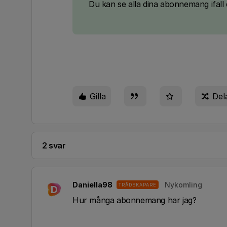
Du kan se alla dina abonnemang ifall 
Gilla
Del
2 svar
Daniella98
Nykomling
TRÅDSKAPARE
D
Hur många abonnemang har jag?