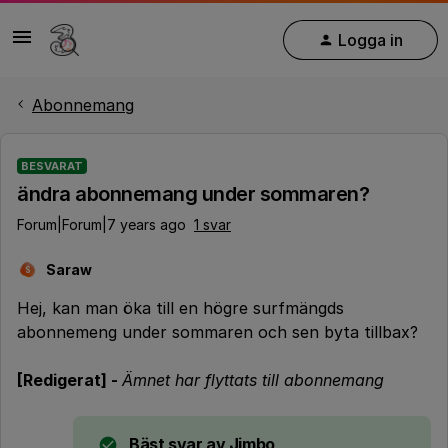
Logga in
Abonnemang
BESVARAT
ändra abonnemang under sommaren?
Forum|Forum|7 years ago
1 svar
Saraw
S
Hej, kan man öka till en högre surfmängds
abonnemeng under sommaren och sen byta tillbax?
[Redigerat] -
Ämnet har flyttats till abonnemang
Bäst svar av
Jimbo