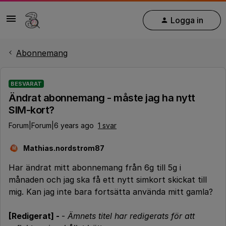
Logga in
Abonnemang
BESVARAT
Ändrat abonnemang - måste jag ha nytt
SIM-kort?
Forum|Forum|6 years ago
1 svar
Mathias.nordstrom87
M
Har ändrat mitt abonnemang från 6g till 5g i
månaden och jag ska få ett nytt simkort skickat till
mig. Kan jag inte bara fortsätta använda mitt gamla?
[Redigerat] -
-
Ämnets titel har redigerats för att