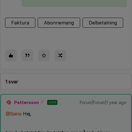
Faktura
Abonnemang
Delbetalning
1 svar
Pettersson
Forum|Forum|1 year ago
SVAR
P
@Baine
Hej,