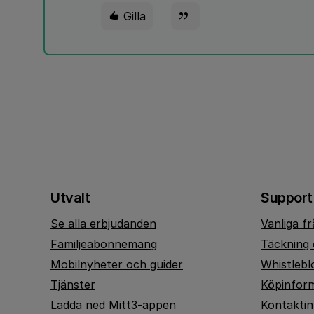
Gilla
Utvalt
Support
Se alla erbjudanden
Vanliga f
Familjeabonnemang
Täckning 
Mobilnyheter och guider
Whistlebl
Tjänster
Köpinfor
Ladda ned Mitt3-appen
Kontakti