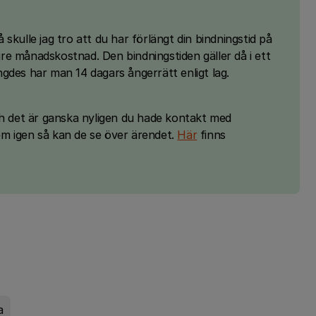
skulle jag tro att du har förlängt din bindningstid på
e månadskostnad. Den bindningstiden gäller då i ett
gdes har man 14 dagars ångerrätt enligt lag.
ch det är ganska nyligen du hade kontakt med
m igen så kan de se över ärendet.
Här
finns
a