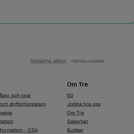
Allmänna villkor
Hantera cookies
Om Tre
rågor och svar
5G
och driftinformation
Jobba hos oss
owing
Om Tre
mation
Säkerhet
nformation - DSA
Butiker