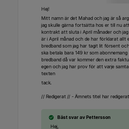
Hej!
Mitt namn är det Mahad och jag är så arg
jag skulle gärna fortsätta hos er till nu at
kontrakt att sluta i April månader och jag
är i April månad och de har förklarat al
bredband som jag har tagit lit försent och 
ska betala bara 149 kr som abonnemang oc
bredband då var kommer den extra fakturan
egen och jag har prov för att varje samta
texten
tack.
// Redigerat // - Ämnets titel har redigera
Bäst svar av
Pettersson
Hej,