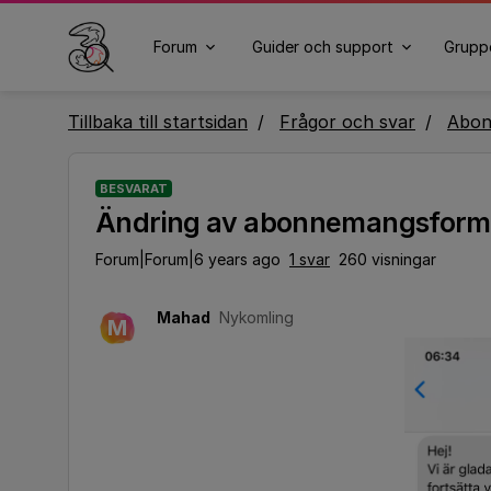
Forum
Guider och support
Grupp
Tillbaka till startsidan
Frågor och svar
Abo
BESVARAT
Ändring av abonnemangsform
Forum|Forum|6 years ago
1 svar
260 visningar
Mahad
Nykomling
M