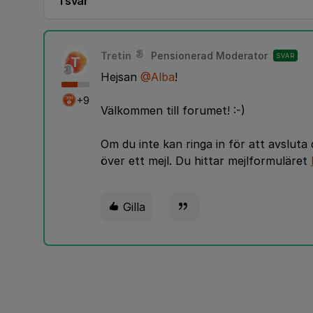
1 svar
Tretin
Pensionerad Moderator
SVAR
T
Hejsan
@Alba
!
+9
Välkommen till forumet! :-)
Om du inte kan ringa in för att avsluta
över ett mejl. Du hittar mejlformuläret
Gilla