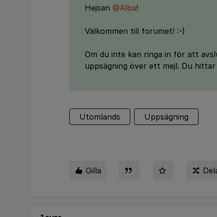
Hejsan
@Alba
!
Välkommen till forumet! :-)
Om du inte kan ringa in för att avsl
uppsägning över ett mejl. Du hitta
Utomlands
Uppsägning
Gilla
Del