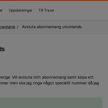
er
Uppdateringar
Till Tre.se
nnemang
Avsluta abonnemang utomlands
ds
sverige. Vill avsluta mitt abonnemang samt köpa ett
mmer men ska jag ringa något speciellt nummer då jag