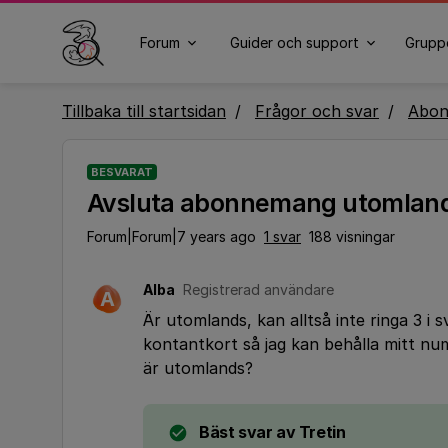
Forum
Guider och support
Grupp
Tillbaka till startsidan
Frågor och svar
Abo
BESVARAT
Avsluta abonnemang utomlan
Forum|Forum|7 years ago
1 svar
188 visningar
Alba
Registrerad användare
A
Är utomlands, kan alltså inte ringa 3 i 
kontantkort så jag kan behålla mitt nu
är utomlands?
Bäst svar av
Tretin