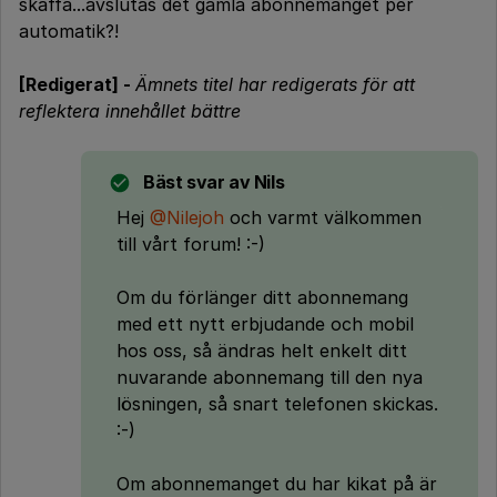
skaffa...avslutas det gamla abonnemanget per
automatik?!
[Redigerat] -
Ämnets titel har redigerats för att
reflektera innehållet bättre
Bäst svar av
Nils
Hej
@Nilejoh
och varmt välkommen
till vårt forum! :-)
Om du förlänger ditt abonnemang
med ett nytt erbjudande och mobil
hos oss, så ändras helt enkelt ditt
nuvarande abonnemang till den nya
lösningen, så snart telefonen skickas.
:-)
Om abonnemanget du har kikat på är