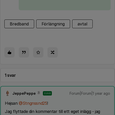
Bredband
Förlängning
avtal
1 svar
JeppePeppe
Forum|Forum|1 year ago
SVAR
Hejsan ​
@Stngnssnd25
!
Jag flyttade din kommentar till ett eget inlägg - jag