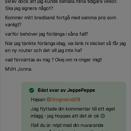
skrev dock att jag kunde behålla mina tidigare villkor.
Ska jag signera något?
Kommer mitt bredband fortgå med samma pris som
vanligt?
varför behöver jag förlänga i såna fall?
När jag tänkte förlänga idag, via länk ni skickat så får jag
en ny router och det vill jag inte ha?
vad förväntas av mig ? Okej om ni ringer mig!!
MVH Jonna
Bäst svar av
JeppePeppe
Hejsan ​
@Stngnssnd25
!
Jag flyttade din kommentar till ett eget
inlägg - jag hoppas att det är ok 😊
Ifall du är nöjd med din nuvarande