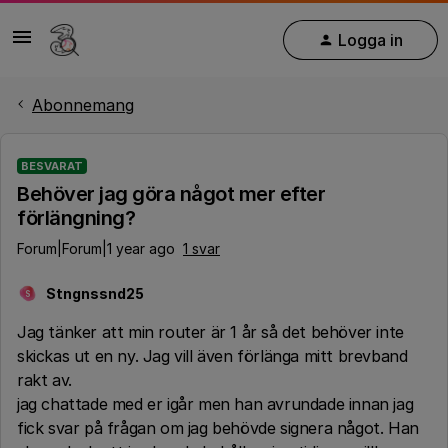
Logga in
Abonnemang
BESVARAT
Behöver jag göra något mer efter
förlängning?
Forum|Forum|1 year ago
1 svar
Stngnssnd25
S
Jag tänker att min router är 1 år så det behöver inte
skickas ut en ny. Jag vill även förlänga mitt brevband
rakt av.
jag chattade med er igår men han avrundade innan jag
fick svar på frågan om jag behövde signera något. Han