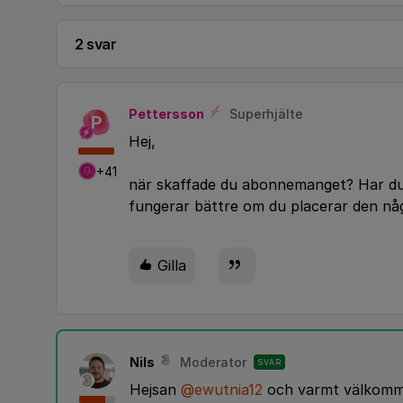
2 svar
Pettersson
Superhjälte
P
Hej,
+41
när skaffade du abonnemanget? Har du t
fungerar bättre om du placerar den n
Gilla
Nils
Moderator
SVAR
Hejsan
@ewutnia12
och varmt välkomme