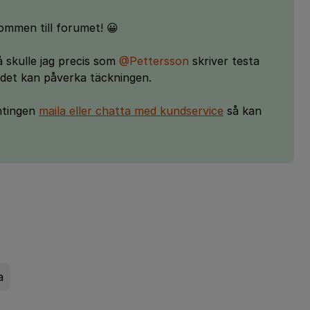
mmen till forumet! 😀
 skulle jag precis som
@Pettersson
skriver testa
m det kan påverka täckningen.
antingen
maila eller chatta med kundservice
så kan
a