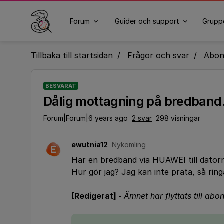
Forum
Guider och support
Grupp
Tillbaka till startsidan
Frågor och svar
Abo
BESVARAT
Dålig mottagning på bredband. 
Forum|Forum|6 years ago
2 svar
298 visningar
ewutnia12
Nykomling
E
Har en bredband via HUAWEI till datorn
Hur gör jag? Jag kan inte prata, så ring
[Redigerat] -
Ämnet har flyttats till a