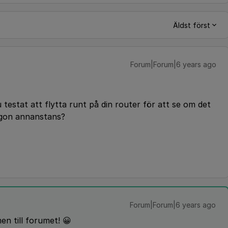
Äldst först
Forum|Forum|6 years ago
estat att flytta runt på din router för att se om det
ågon annanstans?
Forum|Forum|6 years ago
n till forumet! 😀