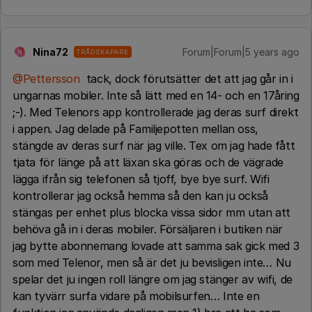
Nina72
Forum|Forum|5 years ago
TRÅDSKAPARE
N
@Pettersson
tack, dock förutsätter det att jag går in i
ungarnas mobiler. Inte så lätt med en 14- och en 17åring
;-). Med Telenors app kontrollerade jag deras surf direkt
i appen. Jag delade på Familjepotten mellan oss,
stängde av deras surf när jag ville. Tex om jag hade fått
tjata för länge på att läxan ska göras och de vägrade
lägga ifrån sig telefonen så tjoff, bye bye surf. Wifi
kontrollerar jag också hemma så den kan ju också
stängas per enhet plus blocka vissa sidor mm utan att
behöva gå in i deras mobiler. Försäljaren i butiken när
jag bytte abonnemang lovade att samma sak gick med 3
som med Telenor, men så är det ju bevisligen inte… Nu
spelar det ju ingen roll längre om jag stänger av wifi, de
kan tyvärr surfa vidare på mobilsurfen… Inte en