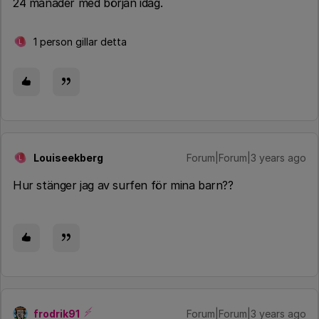
24 månader med början idag.
1 person gillar detta
L
Louiseekberg
Forum|Forum|3 years ago
L
Hur stänger jag av surfen för mina barn??
frodrik91
Forum|Forum|3 years ago