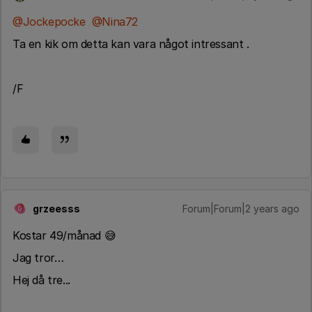
@Jockepocke
@Nina72
Ta en kik om detta kan vara något intressant .
/F
grzeesss
Forum|Forum|2 years ago
G
Kostar 49/månad 😅
Jag tror…
Hej då tre...