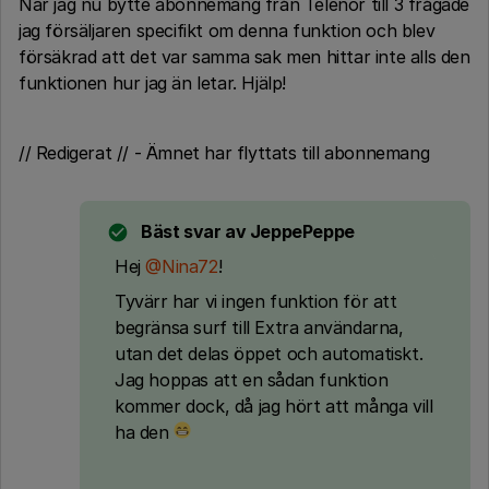
När jag nu bytte abonnemang från Telenor till 3 frågade
jag försäljaren specifikt om denna funktion och blev
försäkrad att det var samma sak men hittar inte alls den
funktionen hur jag än letar. Hjälp!
// Redigerat // - Ämnet har flyttats till abonnemang
Bäst svar av
JeppePeppe
Hej
@Nina72
!
Tyvärr har vi ingen funktion för att
begränsa surf till Extra användarna,
utan det delas öppet och automatiskt.
Jag hoppas att en sådan funktion
kommer dock, då jag hört att många vill
ha den