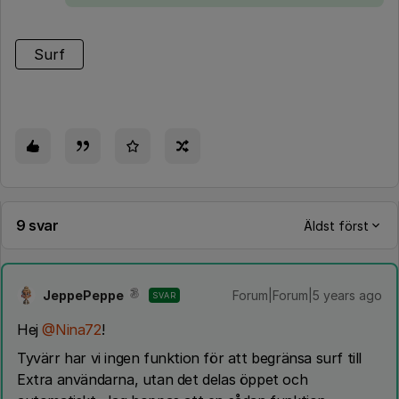
Surf
9 svar
Äldst först
JeppePeppe
Forum|Forum|5 years ago
SVAR
Hej
@Nina72
!
Tyvärr har vi ingen funktion för att begränsa surf till
Extra användarna, utan det delas öppet och