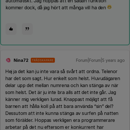
automatiskt. Jag hoppas att en sådan funktion
kommer dock, då jag hört att många vill ha den
Nina72
Forum|Forum|5 years ago
TRÅDSKAPARE
N
Hej ja det kan ju inte vara så svårt att ordna. Telenor
har det som sagt. Hur enkelt som helst. Huvudägaren
delar upp det mellan numrena och kan stänga av när
som helst. Det är ju inte bra alls att det inte går. Jag
känner mig verkligen lurad. Knappast möjligt att få
barnen att hålla koll på att bara använda “sin” del?
Dessutom att inte kunna stänga av surfen på natten
som förälder. Hoppas verkligen era programmerare
arbetar på det nu eftersom er konkurrent har