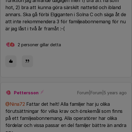
funktion jag använde dagligen men 1) bra att ha som
hot, 2) bra att kunna göra särskilt nattetid och ibland
annars. Ska gå förbi Elgiganten i Solna C och säga åt de
att inte rekommendera 3 för familjeabonnemang för nu
är jag låst i två år framåt :-(
2 personer gillar detta
L
R
Pettersson
Forum|Forum|5 years ago
P
@Nina72
Fattar det helt! Alla familjer har ju olika
förutsättningar för vilka krav och önskemål som finns
på ett familjeabonnemang. Alla operatörer har olika
fördelar och vissa passar en del familjer bättre än andra