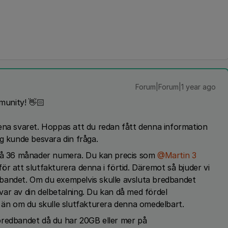
Forum|Forum|1 year ago
munity! 👋🏻
ena svaret. Hoppas att du redan fått denna information
jag kunde besvara din fråga.
på 36 månader numera. Du kan precis som ​
@Martin 3
 för att slutfakturera denna i förtid. Däremot så bjuder vi
bandet. Om du exempelvis skulle avsluta bredbandet
ar av din delbetalning. Du kan då med fördel
a än om du skulle slutfakturera denna omedelbart.
bredbandet då du har 20GB eller mer på