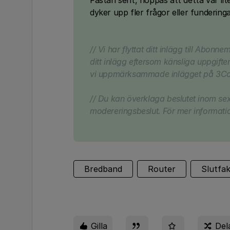
Fastän sent, hoppas att detta var lit
dyker upp fler frågor eller fundering
// Vi har flyttat ditt inlägg till Abonn
ditt inlägg eftersom känsliga uppgifter 
vi uppmärksammade inlägget på 3Co
// Du kan överklaga beslutet inom se
modereringsbeslut. För mer informatio
Bredband
Router
Slutfa
Gilla
Del