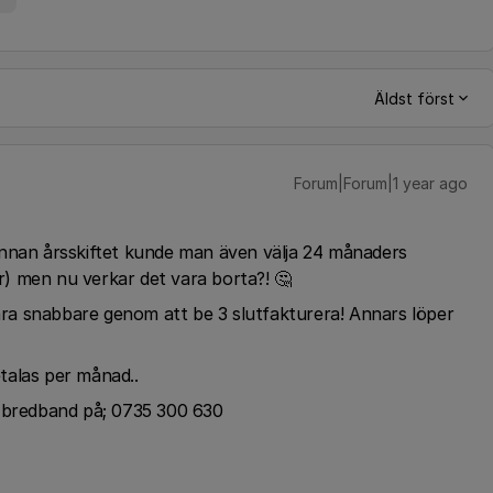
Äldst först
Forum|Forum|1 year ago
Innan årsskiftet kunde man även välja 24 månaders
er) men nu verkar det vara borta?! 🤔
vara snabbare genom att be 3 slutfakturera! Annars löper
talas per månad..
a bredband på; 0735 300 630