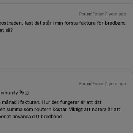
Forum|Forum|1 year ago
 kostnaden, fast det står i min första faktura för bredband
det så?
Forum|Forum|1 year ago
ommunity 👋🏻
ånad i fakturan. Hur det fungerar är att ditt
 summa som routern kostar. Viktigt att notera är att
örjat använda ditt bredband.