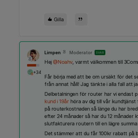
Gilla
Limpen
Moderator
SVAR
Hej ​
@Noahv
, varmt välkommen till 3Com
+34
Får börja med att be om ursäkt för det s
från annat håll! Jag tänkte i alla fall att 
Delbetalningen för router har vi endast 
kund i 19år
höra av dig till vår kundtjänst
på routerkostnaden så länge du har bred
efter 24 månader så har du 12 månader kv
slutfakturera routern till en lägre summ
Det stämmer att du får 100kr rabatt på 