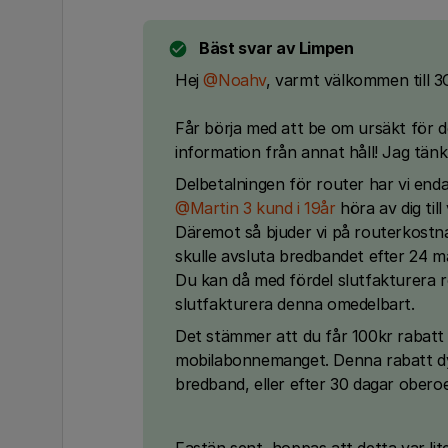
Bäst svar av
Limpen
Hej ​
@Noahv
, varmt välkommen till 
Får börja med att be om ursäkt för d
information från annat håll! Jag tänkte
Delbetalningen för router har vi end
@Martin 3 kund i 19år
höra av dig till
Däremot så bjuder vi på routerkostn
skulle avsluta bredbandet efter 24 m
Du kan då med fördel slutfakturera r
slutfakturera denna omedelbart.
Det stämmer att du får 100kr rabatt
mobilabonnemanget. Denna rabatt dyk
bredband, eller efter 30 dagar obero