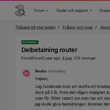
Forum
Guider och support
Grupp
Tillbaka till startsidan
Frågor och svar
Abo
BESVARAT
Delbetalning router
Forum|Forum|1 year ago
4 svar
274 visningar
Noahv
Nykomling
N
Hejsan,
Jag funderade över att skaffa ett bredba
dock på 3 år, finns det någon möjlighet att
man får 100kr rabatt om man har ett mo
jag skulle göra beställningen. Kommer det 