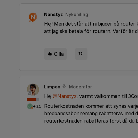
Nanstyz
Nykomling
N
Hej! Men det står att ni bjuder på router
att jag ska betala för routern. Varför är 
Gilla
Limpen
Moderator
Hej ​
@Nanstyz
, varmt välkommen till 3C
Routerkostnaden kommer att synas varje m
+34
bredbandsabonnemang rabatteras med den
routerkostnaden rabatteras först då du b