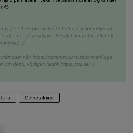
e hjälp på traven! Tveka inte på att höra av dig om det
ar 😊
emang för att spegla innehållet bättre / Vi har redigerat
bryter mot våra riktlinjer. Beslutet har fattats efter att
mmunity. //
x månader här: https://community.tre.se/p/overklaga-
n om detta, vänligen besök https://pts.se/ //
ktura
Delbetalning
a