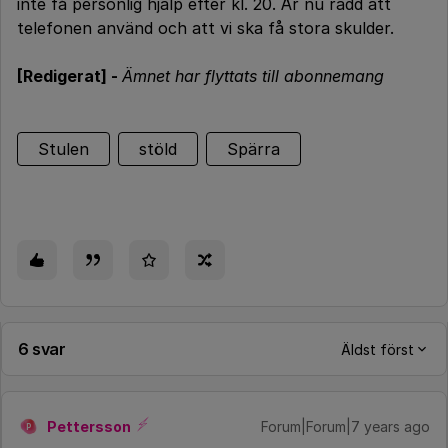
inte få personlig hjälp efter kl. 20. Är nu rädd att
telefonen använd och att vi ska få stora skulder.
[Redigerat] -
Ämnet har flyttats till abonnemang
Stulen
stöld
Spärra
6 svar
Äldst först
Pettersson
Forum|Forum|7 years ago
P