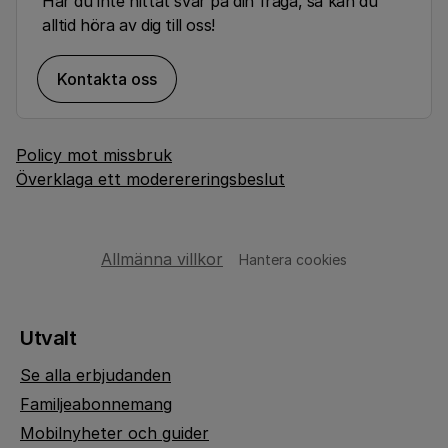
Har du inte hittat svar på din fråga, så kan du
alltid höra av dig till oss!
Kontakta oss
Policy mot missbruk
Överklaga ett moderereringsbeslut
Allmänna villkor
Hantera cookies
Utvalt
Se alla erbjudanden
Familjeabonnemang
Mobilnyheter och guider