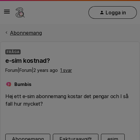
Logga in
Abonnemang
FRÅGA
e-sim kostnad?
Forum|Forum|2 years ago
1 svar
Bumbis
B
Hej ett e-sim abonnemang kostar det pengar och I så
fall hur mycket?
Abonnemang
Fakturaavgift
esim