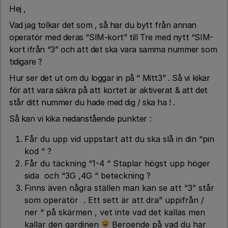
Hej ,
Vad jag tolkar det som , så har du bytt från annan
operatör med deras “SIM-kort” till Tre med nytt “SIM-
kort ifrån “3” och att det ska vara samma nummer som
tidigare ?
Hur ser det ut om du loggar in på “ Mitt3” . Så vi kikar
för att vara säkra på att kortet är aktiverat & att det
står ditt nummer du hade med dig / ska ha ! .
Så kan vi kika nedanstående punkter :
Får du upp vid uppstart att du ska slå in din “pin
kod “ ?
Får du täckning “1-4 “ Staplar högst upp höger
sida och “3G ,4G “ beteckning ?
Finns även några ställen man kan se att “3” står
som operatör . Ett sett är att dra” uppifrån /
ner “ på skärmen , vet inte vad det kallas men
kallar den gardinen
Beroende på vad du har