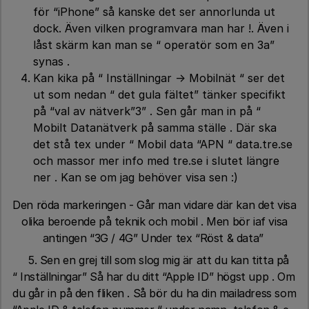
för “iPhone” så kanske det ser annorlunda ut
dock. Även vilken programvara man har !. Även i
låst skärm kan man se “ operatör som en 3a”
synas .
Kan kika på “ Inställningar → Mobilnät “ ser det
ut som nedan “ det gula fältet” tänker specifikt
på “val av nätverk”3” . Sen går man in på “
Mobilt Datanätverk på samma ställe . Där ska
det stå tex under “ Mobil data “APN “ data.tre.se
och massor mer info med tre.se i slutet längre
ner . Kan se om jag behöver visa sen :)
Den röda markeringen - Går man vidare där kan det visa
olika beroende på teknik och mobil . Men bör iaf visa
antingen “3G / 4G” Under tex “Röst & data”
5. Sen en grej till som slog mig är att du kan titta på
“ Inställningar” Så har du ditt “Apple ID” högst upp . Om
du går in på den fliken . Så bör du ha din mailadress som