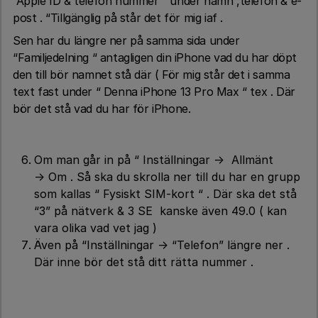
“Apple ID & telefon nummer “ under namn ,telefon & e-
post . “Tillgänglig på står det för mig iaf .
Sen har du längre ner på samma sida under
“Familjedelning “ antagligen din iPhone vad du har döpt
den till bör namnet stå där ( För mig står det i samma
text fast under “ Denna iPhone 13 Pro Max “ tex . Där
bör det stå vad du har för iPhone.
Om man går in på “ Inställningar → Allmänt
→ Om . Så ska du skrolla ner till du har en grupp
som kallas “ Fysiskt SIM-kort “ . Där ska det stå
“3” på nätverk & 3 SE kanske även 49.0 ( kan
vara olika vad vet jag )
Även på “Inställningar → “Telefon” längre ner .
Där inne bör det stå ditt rätta nummer .