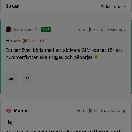
3 svar
Äldst först
Emanuel
Forum|Forum|5 years ago
SVAR
Hejsan
@CamillaR
Du behöver börja med att aktivera SIM-kortet för att
nummerflytten ska triggas och påbörjas
Marias
Forum|Forum|4 years ago
M
Hej,
mitt gamla nummer överfördes under natten och mitt