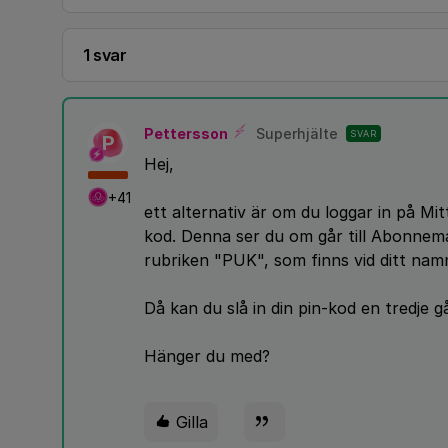
1 svar
Pettersson
Superhjälte
SVAR
P
Hej,
+41
ett alternativ är om du loggar in på M
kod. Denna ser du om går till Abonnem
rubriken "PUK", som finns vid ditt na
Då kan du slå in din pin-kod en tredje
Hänger du med?
Gilla