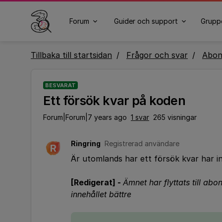
Forum
Guider och support
Grupp
Tillbaka till startsidan
Frågor och svar
Abo
BESVARAT
Ett försök kvar på koden
Forum|Forum|7 years ago
1 svar
265 visningar
Ringring
Registrerad användare
R
Är utomlands har ett försök kvar har in
[Redigerat] -
Ämnet har flyttats till a
innehållet bättre