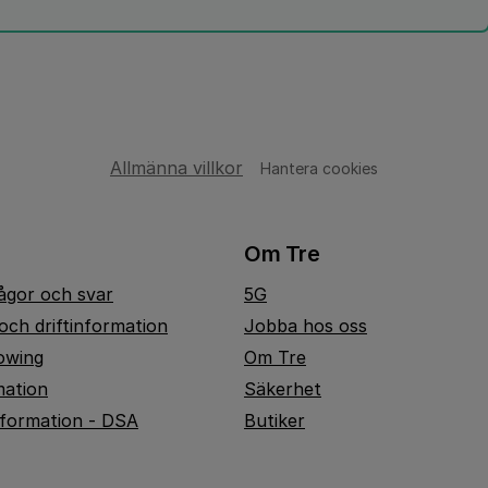
Allmänna villkor
Hantera cookies
Om Tre
rågor och svar
5G
och driftinformation
Jobba hos oss
owing
Om Tre
mation
Säkerhet
nformation - DSA
Butiker