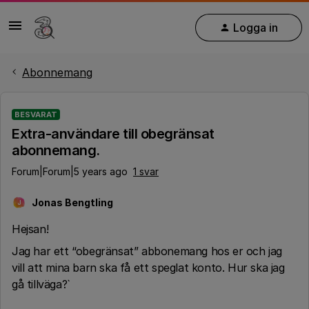
Logga in
Abonnemang
BESVARAT
Extra-användare till obegränsat
abonnemang.
Forum|Forum|5 years ago
1 svar
Jonas Bengtling
J
Hejsan!
Jag har ett “obegränsat” abbonemang hos er och jag
vill att mina barn ska få ett speglat konto. Hur ska jag
gå tillväga?`