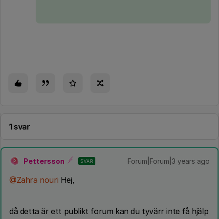
1 svar
Pettersson
Forum|Forum|3 years ago
SVAR
P
@Zahra nouri
Hej,
då detta är ett publikt forum kan du tyvärr inte få hjälp