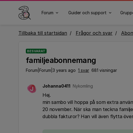
Forum
Guider och support
Grupp
Tillbaka till startsidan
Frågor och svar
Abo
BESVARAT
familjeabonnemang
Forum|Forum|3 years ago
1 svar
681 visningar
Johanna0411
Nykomling
J
Hej.
min sambo vill hoppa på som extra anv
20 november. När ska man teckna familje
dubbla fakturor? Han vill även flytta öv