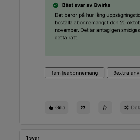
Bäst svar av
Qwirks
Det beror på hur lång uppsägningsti
beställa abonnemanget den 20 okto
november. Det är antagligen smidigast
detta rätt.
familjeabonnemang
3extra anv
Gilla
Del
1 svar