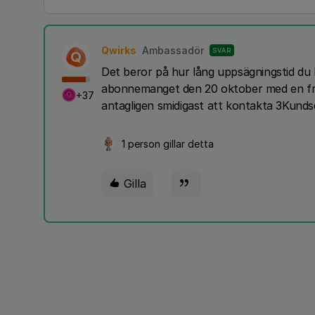
Qwirks
Ambassadör
SVAR
Q
Det beror på hur lång uppsägningstid du 
abonnemanget den 20 oktober med en fr
+37
antagligen smidigast att kontakta 3Kundser
1 person gillar detta
Gilla