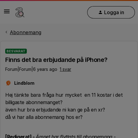
Logga in
Abonnemang
BESVARAT
Finns det bra erbjudande på iPhone?
Forum|Forum|6 years ago
1 svar
Lindblom
L
Hej tänkte bara fråga hur mycket en 11 kostar i det
billigaste abonnemanget?
även hur bra erbjudande ni kan ge på en xr?
då vi har alla abonnemang hos er?
[Redigerat] -
Ämnet har flyttats till abonnemang
-