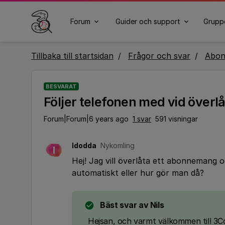
Forum
Guider och support
Grupp
Tillbaka till startsidan
Frågor och svar
Abo
BESVARAT
Följer telefonen med vid överl
Forum|Forum|6 years ago
1 svar
591 visningar
Idodda
Nykomling
I
Hej! Jag vill överlåta ett abonnemang 
automatiskt eller hur gör man då?
Bäst svar av
Nils
Hejsan, och varmt välkommen till 3