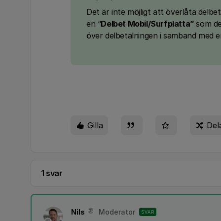
Det är inte möjligt att överlåta delbe
en “
Delbet Mobil/Surfplatta”
som det
över delbetalningen i samband med en
Gilla
Del
1 svar
Nils
Moderator
SVAR