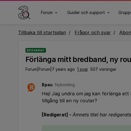
Forum
Guider och support
Grupp
Tillbaka till startsidan
Frågor och svar
Abo
BESVARAT
Förlänga mitt bredband, ny rou
Forum|Forum|7 years ago
1 svar
507 visningar
Bpau
Nykomling
B
Hej! Jag undra om jag kan förlänga et
tillgång till en ny router?
[Redigerat] -
Ämnets titel har redigerats 