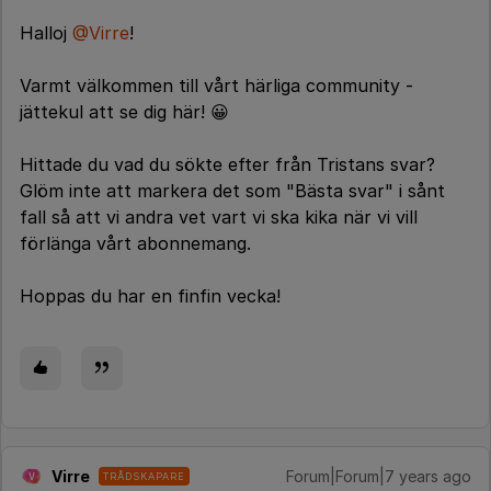
Halloj
@Virre
!
Varmt välkommen till vårt härliga community -
jättekul att se dig här! 😀
Hittade du vad du sökte efter från Tristans svar?
Glöm inte att markera det som "Bästa svar" i sånt
fall så att vi andra vet vart vi ska kika när vi vill
förlänga vårt abonnemang.
Hoppas du har en finfin vecka!
Virre
Forum|Forum|7 years ago
TRÅDSKAPARE
V