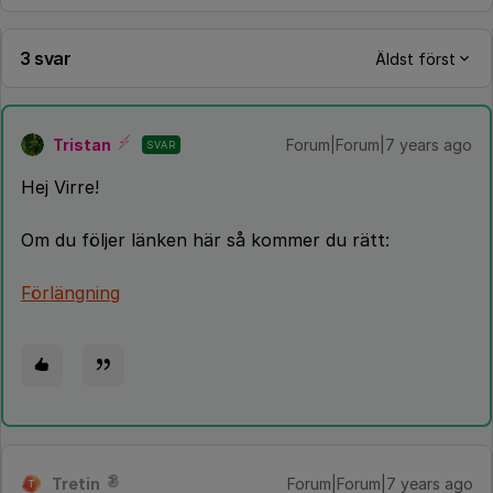
3 svar
Äldst först
Tristan
Forum|Forum|7 years ago
SVAR
Hej Virre!
Om du följer länken här så kommer du rätt:
Förlängning
Tretin
Forum|Forum|7 years ago
T