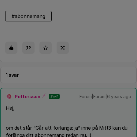
#abonnemang
1 svar
Pettersson
Forum|Forum|6 years ago
SVAR
P
Hej,
om det står “Går att förlänga: ja” inne på Mitt3 kan du
förlänga ditt abonnemang redan nu. :)