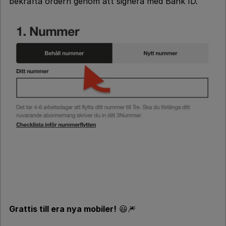
bekräfta ordern genom att signera med Bank ID.
Grattis till era nya mobiler!
😃🎆