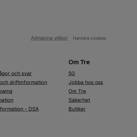
Allmänna villkor
Hantera cookies
Om Tre
rågor och svar
5G
och driftinformation
Jobba hos oss
owing
Om Tre
mation
Säkerhet
nformation - DSA
Butiker