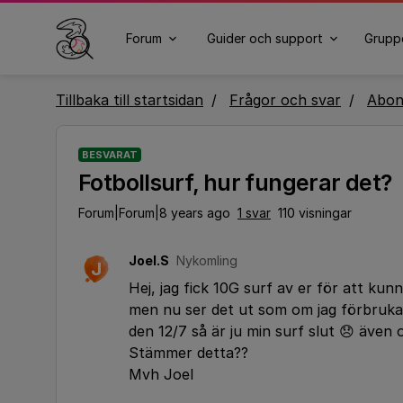
Forum
Guider och support
Grupp
Tillbaka till startsidan
Frågor och svar
Abo
BESVARAT
Fotbollsurf, hur fungerar det?
Forum|Forum|8 years ago
1 svar
110 visningar
Joel.S
Nykomling
J
Hej, jag fick 10G surf av er för att kun
men nu ser det ut som om jag förbruka
den 12/7 så är ju min surf slut 😞 även
Stämmer detta??
Mvh Joel