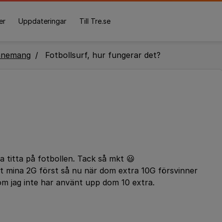
er
Uppdateringar
Till Tre.se
nnemang
Fotbollsurf, hur fungerar det?
na titta på fotbollen. Tack så mkt 😃
t mina 2G först så nu när dom extra 10G försvinner
 om jag inte har använt upp dom 10 extra.