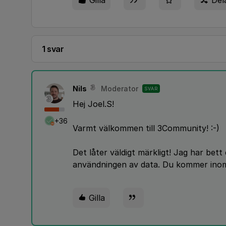
Gilla
Del
1 svar
Nils
Moderator
SVAR
Hej Joel.S!
+36
Varmt välkommen till 3Community! :-)
Det låter väldigt märkligt! Jag har bett
användningen av data. Du kommer inom 
Gilla