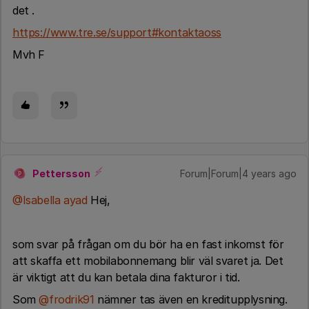
det .
https://www.tre.se/support#kontaktaoss
Mvh F
Pettersson
Forum|Forum|4 years ago
P
@Isabella ayad
Hej,
som svar på frågan om du bör ha en fast inkomst för
att skaffa ett mobilabonnemang blir väl svaret ja. Det
är viktigt att du kan betala dina fakturor i tid.
Som
@frodrik91
nämner tas även en kreditupplysning.