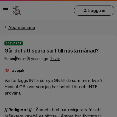
Logga in
Abonnemang
BESVARAT
Går det att spara surf till nästa månad?
Forum|Forum|5 years ago
1 svar
avajak
A
Varför läggs INTE de nya GB till de som finns kvar?
Hade 4 GB kvar som jag har betalt för och INTE
ändvänt.
// Redigerat //
- Ämnets titel har redigerats för att
reflektera innehållet bättre - Ämnet har flyttats till