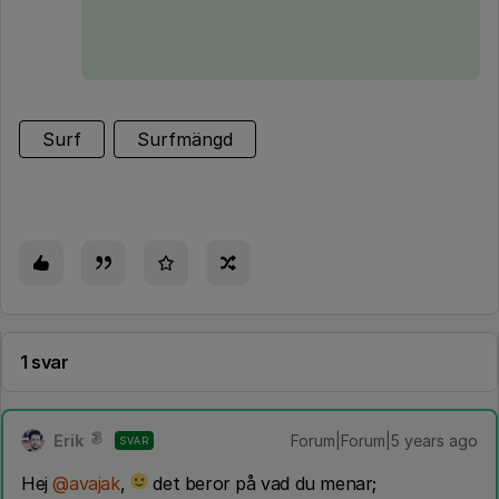
Surf
Surfmängd
1 svar
Erik
Forum|Forum|5 years ago
SVAR
Hej
@avajak
,
det beror på vad du menar;