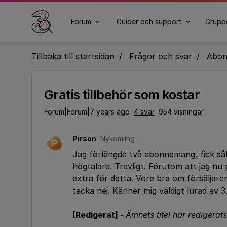
Forum
Guider och support
Grupp
Tillbaka till startsidan
Frågor och svar
Abo
Gratis tillbehör som kostar
Forum|Forum|7 years ago
4 svar
954 visningar
Pirson
Nykomling
P
Jag förlängde två abonnemang, fick sål
högtalare. Trevligt. Förutom att jag nu
extra för detta. Vore bra om försäljar
tacka nej. Känner mig väldigt lurad av 3
[Redigerat] -
Ämnets titel har redigerats 