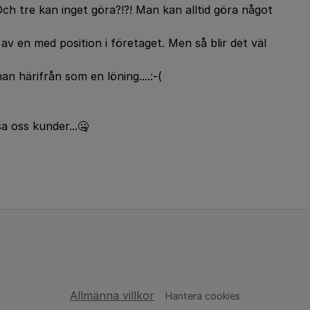
Och tre kan inget göra?!?! Man kan alltid göra något
v en med position i företaget. Men så blir det väl
n härifrån som en löning....:-(
sa oss kunder...🤐
Allmänna villkor
Hantera cookies