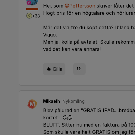
Hej, som
@Pettersson
skriver låter det 
Högt pris för en högtalare och hörlurar
+38
Mär det via tre du köpt detta? Ibland h
Viggo.
Men ja, kolla på avtalet. Skulle rekomm
vad det kan vara annars!
Gilla
Mikaelh
Nykomling
M
Blev pålurad en "GRATIS IPAD....bredba
kortet....🤔🤔
BLUFF. Sitter nu med en faktura på 10
Som skulle vara helt GRATIS om jag förl