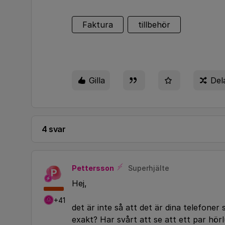
Faktura
tillbehör
Gilla
Del
4 svar
Pettersson
Superhjälte
P
Hej,
+41
det är inte så att det är dina telefone
exakt? Har svårt att se att ett par hö