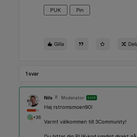
PUK
Pin
Gilla
Del
1 svar
Nils
Moderator
SVAR
Hej rstromsmoen90!
+36
Varmt välkommen till 3Community!
Du hittar din PUK-kod smidigt direkt på 