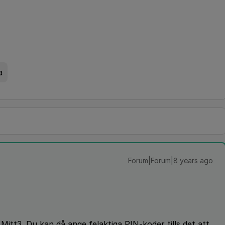
a
Forum|Forum|8 years ago
Mitt3. Du kan då ange felaktiga PIN-koder tills det att