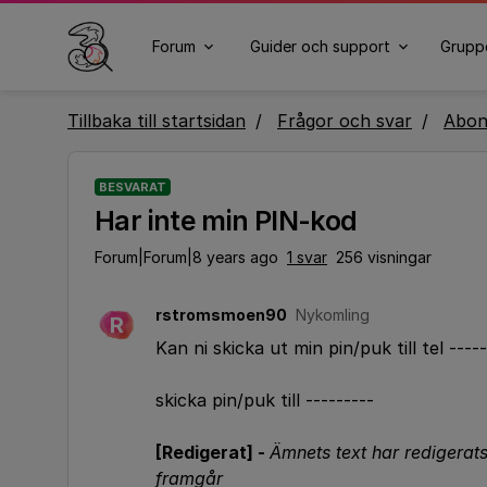
Forum
Guider och support
Grupp
Tillbaka till startsidan
Frågor och svar
Abo
BESVARAT
Har inte min PIN-kod
Forum|Forum|8 years ago
1 svar
256 visningar
rstromsmoen90
Nykomling
R
Kan ni skicka ut min pin/puk till tel -----
skicka pin/puk till ---------
[Redigerat] -
Ämnets text har redigerat
framgår