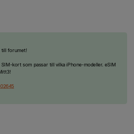
ill forumet!
 SIM-kort som passar till vilka iPhone-modeller. eSIM
itt3!
202645