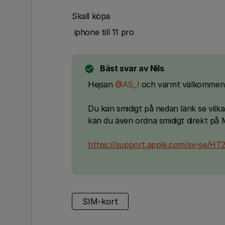
Skall köpa
iphone till 11 pro
Bäst svar av
Nils
Hejsan
@AS_I
och varmt välkommen t
Du kan smidigt på nedan länk se vilka
kan du även ordna smidigt direkt på M
https://support.apple.com/sv-se/HT
SIM-kort