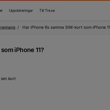
er
Uppdateringar
Till Tre.se
nnemang
Har iPhone 6s samma SIM-kort som iPhone 1
 som iPhone 11?
 sim kort