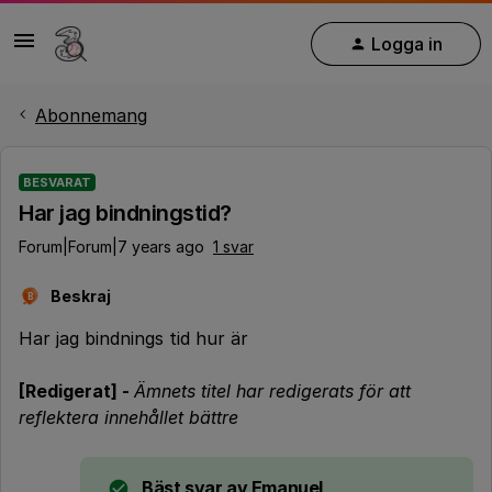
Logga in
Abonnemang
BESVARAT
Har jag bindningstid?
Forum|Forum|7 years ago
1 svar
Beskraj
B
Har jag bindnings tid hur är
[Redigerat] -
Ämnets titel har redigerats för att
reflektera innehållet bättre
Bäst svar av
Emanuel