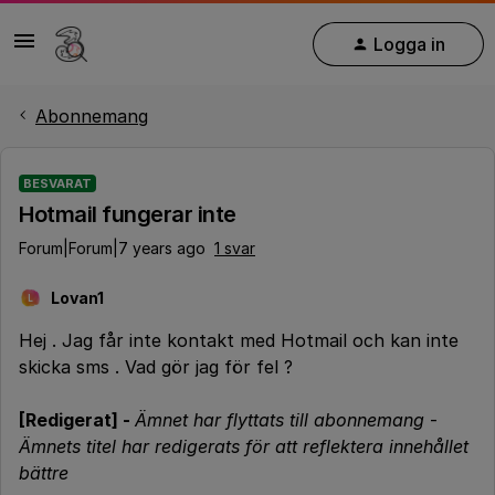
Logga in
Abonnemang
BESVARAT
Hotmail fungerar inte
Forum|Forum|7 years ago
1 svar
Lovan1
L
Hej . Jag får inte kontakt med Hotmail och kan inte
skicka sms . Vad gör jag för fel ?
[Redigerat] -
Ämnet har flyttats till abonnemang
-
Ämnets titel har redigerats för att reflektera innehållet
bättre