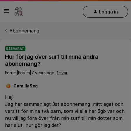
Logga in
Abonnemang
BESVARAT
Hur för jag över surf till mina andra
abonemang?
Forum|Forum|7 years ago
1 svar
CamillaSeg
C
Hej!
Jag har sammanlagt 3st abonnemang ,mitt eget och
varsitt för mina två barn, som vi alla har 5gb var och
nu vill jag föra över från min surf till min dotter som
har slut, hur gör jag det?