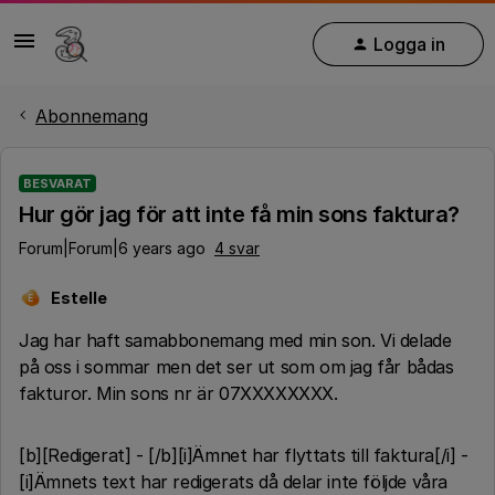
Logga in
Abonnemang
BESVARAT
Hur gör jag för att inte få min sons faktura?
Forum|Forum|6 years ago
4 svar
Estelle
E
Jag har haft samabbonemang med min son. Vi delade
på oss i sommar men det ser ut som om jag får bådas
fakturor. Min sons nr är 07XXXXXXXX.
[b][Redigerat] - [/b][i]Ämnet har flyttats till faktura[/i] -
[i]Ämnets text har redigerats då delar inte följde våra