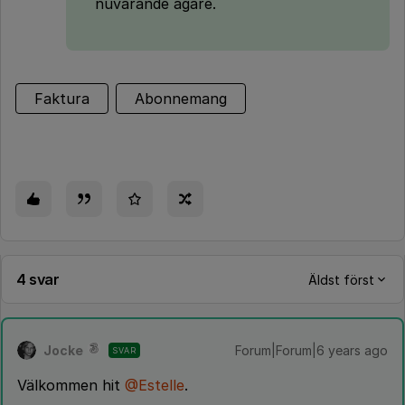
nuvarande ägare.
Faktura
Abonnemang
4 svar
Äldst först
Jocke
Forum|Forum|6 years ago
SVAR
Välkommen hit
@Estelle
.