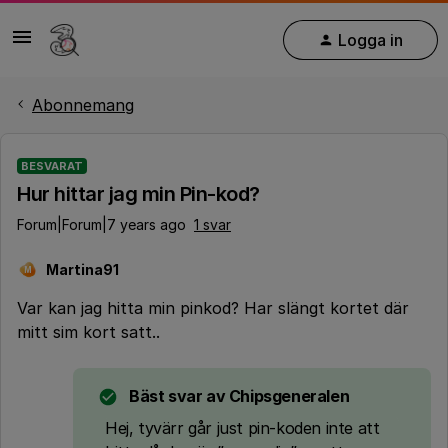
Logga in
Abonnemang
BESVARAT
Hur hittar jag min Pin-kod?
Forum|Forum|7 years ago
1 svar
Martina91
M
Var kan jag hitta min pinkod? Har slängt kortet där
mitt sim kort satt..
Bäst svar av
Chipsgeneralen
Hej, tyvärr går just pin-koden inte att