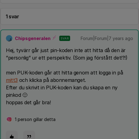
1 svar
Chipsgeneralen
Forum|Forum|7 years ago
SVAR
Hej, tyvärr går just pin-koden inte att hitta då den är
”personlig” ur ett perspektiv. (Som jag förstått det!?!)
men PUK-koden går att hitta genom att logga in på
mitt3
och klicka på abonnemanget.
Efter du skrivit in PUK-koden kan du skapa en ny
pinkod 🙂
hoppas det går bra!
1 person gillar detta
L