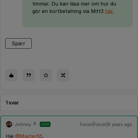
timmar. Du kan läsa mer om hur du
gör en kortbetalning via Mitt3
här.
Spärr
1 svar
Johnny
Forum|Forum|8 years ago
SVAR
Hej
@Master65
,