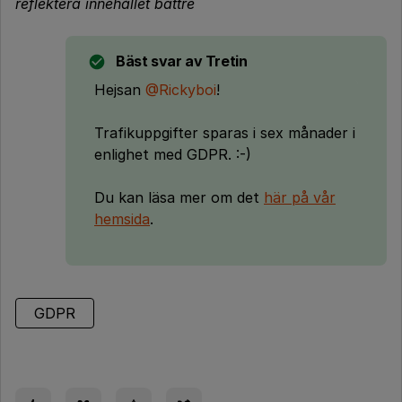
reflektera innehållet bättre
Bäst svar av
Tretin
Hejsan
@Rickyboi
!
Trafikuppgifter sparas i sex månader i
enlighet med GDPR. :-)
Du kan läsa mer om det
här på vår
hemsida
.
GDPR