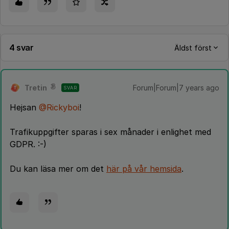
4 svar
Äldst först
Tretin
Forum|Forum|7 years ago
SVAR
T
Hejsan
@Rickyboi
!
Trafikuppgifter sparas i sex månader i enlighet med
GDPR. :-)
Du kan läsa mer om det
här på vår hemsida
.