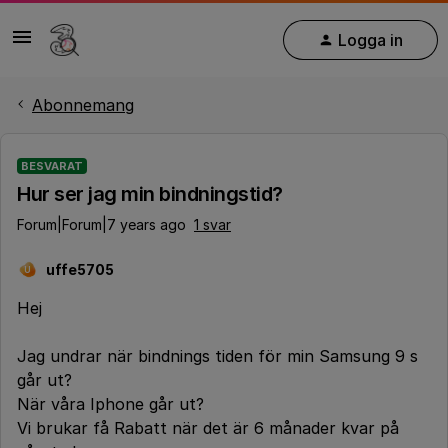
Logga in
Abonnemang
BESVARAT
Hur ser jag min bindningstid?
Forum|Forum|7 years ago
1 svar
uffe5705
U
Hej
Jag undrar när bindnings tiden för min Samsung 9 s
går ut?
När våra Iphone går ut?
Vi brukar få Rabatt när det är 6 månader kvar på