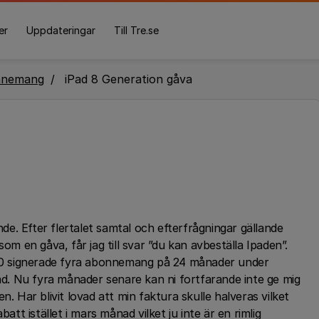
er
Uppdateringar
Till Tre.se
nnemang
iPad 8 Generation gåva
e. Efter flertalet samtal och efterfrågningar gällande
om en gåva, får jag till svar ”du kan avbeställa Ipaden”.
2020 signerade fyra abonnemang på 24 månader under
pad. Nu fyra månader senare kan ni fortfarande inte ge mig
n. Har blivit lovad att min faktura skulle halveras vilket
att istället i mars månad vilket ju inte är en rimlig