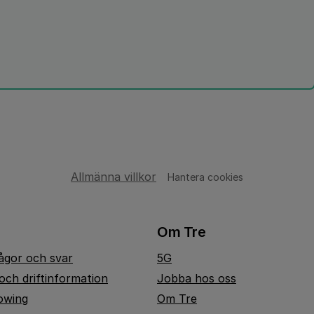
Allmänna villkor
Hantera cookies
Om Tre
rågor och svar
5G
och driftinformation
Jobba hos oss
owing
Om Tre