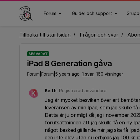
Forum
Guider och support
Grupp
Tillbaka till startsidan
Frågor och svar
Abo
BESVARAT
iPad 8 Generation gåva
Forum|Forum|5 years ago
1 svar
160 visningar
Keith
Registrerad användare
K
Jag är mycket besviken över ert bemötand
leveransen av min Ipad, som jag skulle få s
Detta är ju orimligt då jag i november 
förutsättningen att jag skulle få en ny I
något besked gällande när jag ska få Ipade
den inte blev utan nu erbjöds jag 100 kr rab