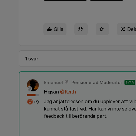
Gilla
Del
1 svar
Emanuel
Pensionerad Moderator
SVAR
Hejsan
@Keith
Jag är jätteledsen om du upplever att vi 
+9
kunnat stå fast vid. Här kan vi inte se ö
feedback till berörande part.