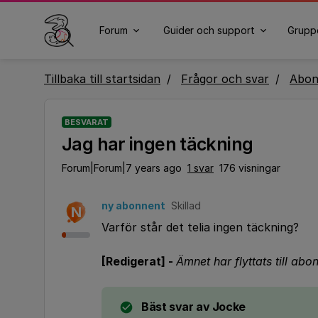
Forum
Guider och support
Grupp
Tillbaka till startsidan
Frågor och svar
Abo
BESVARAT
Jag har ingen täckning
Forum|Forum|7 years ago
1 svar
176 visningar
ny abonnent
Skillad
N
Varför står det telia ingen täckning?
[Redigerat] -
Ämnet har flyttats till a
Bäst svar av
Jocke