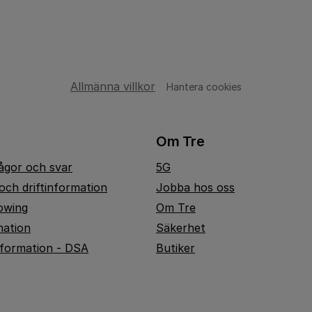
Allmänna villkor
Hantera cookies
Om Tre
rågor och svar
5G
och driftinformation
Jobba hos oss
owing
Om Tre
mation
Säkerhet
nformation - DSA
Butiker